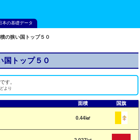
日本の基礎データ
積の狭い国トップ５０
い国トップ５０
グです。
 などより
面積
国旗
0.44㎢