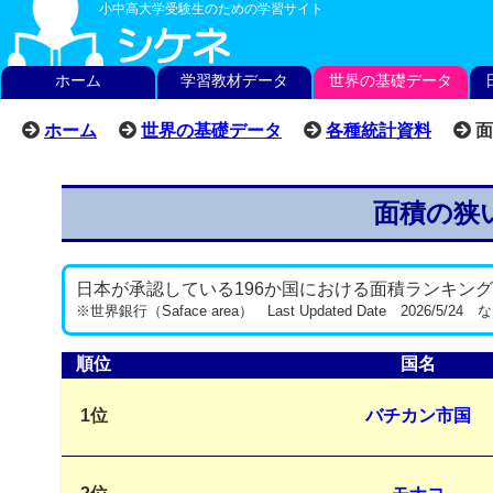
小中高大学受験生のための学習サイト
ホーム
学習教材データ
世界の基礎データ
ホーム
世界の基礎データ
各種統計資料
面
面積の狭
日本が承認している196か国における面積ランキン
※世界銀行（Saface area） Last Updated Date 2026/5/24
順位
国名
1位
バチカン市国