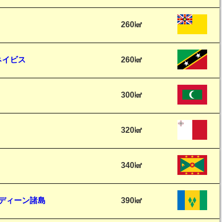
260㎢
ネイビス
260㎢
300㎢
320㎢
340㎢
ディーン諸島
390㎢