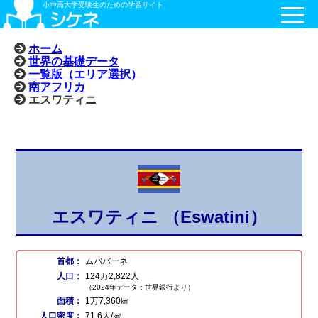
小中高大学受験生のための学習サイト
ホーム
世界の基礎データ
一覧版（エリア選択）
南アフリカ
エスワティニ
エスワティニ （Eswatini）
首都：
ムババーネ
人口：
124万2,822人
（2024年データ：世界銀行より）
面積：
1万7,360㎢
人口密度：
71.6人/㎢