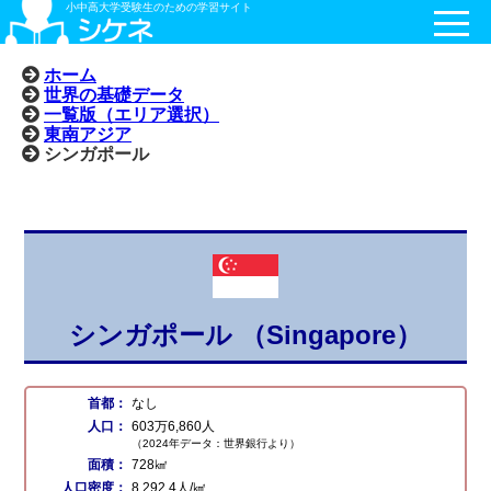
小中高大学受験生のための学習サイト
ホーム
世界の基礎データ
一覧版（エリア選択）
東南アジア
シンガポール
シンガポール （Singapore）
首都：
なし
人口：
603万6,860人
（2024年データ：世界銀行より）
面積：
728㎢
人口密度：
8,292.4人/㎢