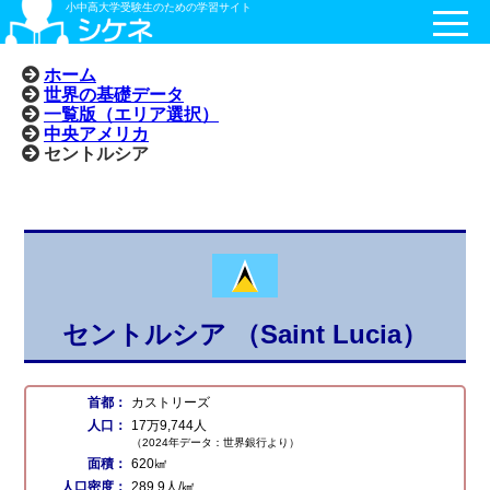
小中高大学受験生のための学習サイト
ホーム
世界の基礎データ
一覧版（エリア選択）
中央アメリカ
セントルシア
セントルシア （Saint Lucia）
首都：
カストリーズ
人口：
17万9,744人
（2024年データ：世界銀行より）
面積：
620㎢
人口密度：
289.9人/㎢