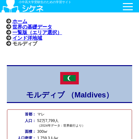
小中高大学受験生のための学習サイト
ホーム
世界の基礎データ
一覧版（エリア選択）
インド洋地域
モルディブ
モルディブ （Maldives）
首都：
マレ
人口：
52万7,799人
（2024年データ：世界銀行より）
面積：
300㎢
人口密度：
1,759.3人/㎢