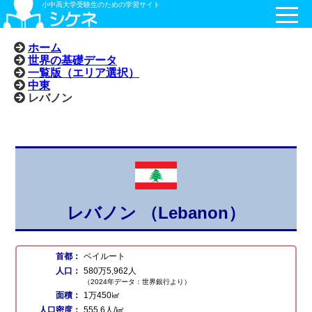
小中高大学受験生のための学習サイト
ホーム
世界の基礎データ
一覧版（エリア選択）
中東
レバノン
レバノン （Lebanon）
首都：
ベイルート
人口：
580万5,962人
（2024年データ：世界銀行より）
面積：
1万450㎢
人口密度：
555.6人/㎢