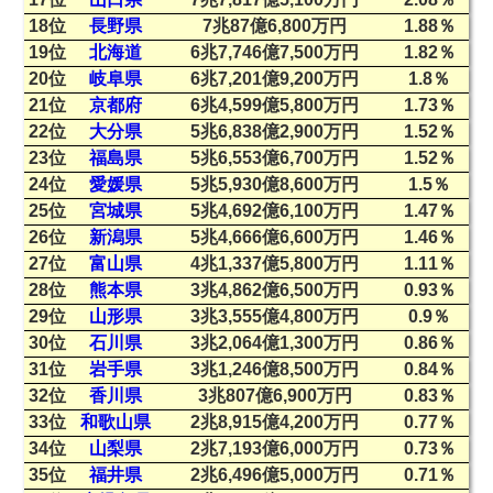
18位
長野県
7兆87億6,800万円
1.88％
19位
北海道
6兆7,746億7,500万円
1.82％
20位
岐阜県
6兆7,201億9,200万円
1.8％
21位
京都府
6兆4,599億5,800万円
1.73％
22位
大分県
5兆6,838億2,900万円
1.52％
23位
福島県
5兆6,553億6,700万円
1.52％
24位
愛媛県
5兆5,930億8,600万円
1.5％
25位
宮城県
5兆4,692億6,100万円
1.47％
26位
新潟県
5兆4,666億6,600万円
1.46％
27位
富山県
4兆1,337億5,800万円
1.11％
28位
熊本県
3兆4,862億6,500万円
0.93％
29位
山形県
3兆3,555億4,800万円
0.9％
30位
石川県
3兆2,064億1,300万円
0.86％
31位
岩手県
3兆1,246億8,500万円
0.84％
32位
香川県
3兆807億6,900万円
0.83％
33位
和歌山県
2兆8,915億4,200万円
0.77％
34位
山梨県
2兆7,193億6,000万円
0.73％
35位
福井県
2兆6,496億5,000万円
0.71％