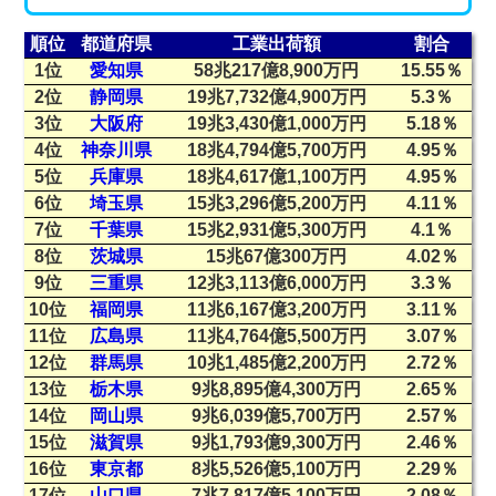
順位
都道府県
工業出荷額
割合
1位
愛知県
58兆217億8,900万円
15.55％
2位
静岡県
19兆7,732億4,900万円
5.3％
3位
大阪府
19兆3,430億1,000万円
5.18％
4位
神奈川県
18兆4,794億5,700万円
4.95％
5位
兵庫県
18兆4,617億1,100万円
4.95％
6位
埼玉県
15兆3,296億5,200万円
4.11％
7位
千葉県
15兆2,931億5,300万円
4.1％
8位
茨城県
15兆67億300万円
4.02％
9位
三重県
12兆3,113億6,000万円
3.3％
10位
福岡県
11兆6,167億3,200万円
3.11％
11位
広島県
11兆4,764億5,500万円
3.07％
12位
群馬県
10兆1,485億2,200万円
2.72％
13位
栃木県
9兆8,895億4,300万円
2.65％
14位
岡山県
9兆6,039億5,700万円
2.57％
15位
滋賀県
9兆1,793億9,300万円
2.46％
16位
東京都
8兆5,526億5,100万円
2.29％
17位
山口県
7兆7,817億5,100万円
2.08％