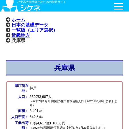
小中高大学受験生のための学習サイト
ホーム
日本の基礎データ
一覧版（エリア選択）
近畿地方
兵庫県
兵庫県
県庁所在
神戸
地：
人口：
539万3,607人
（令和7年1月1日現在の住民基本台帳人口【2025年8月6日公表】よ
り）
面積：
8,401㎢
人口密度：
642人/㎢
工業出荷
18兆4,617億1,100万円
額：
（2024年経済構造実態調査【令和7年8月29日公表】より）