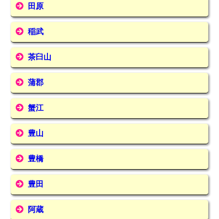
田原
稲武
茶臼山
蒲郡
蟹江
豊山
豊橋
豊田
阿蔵