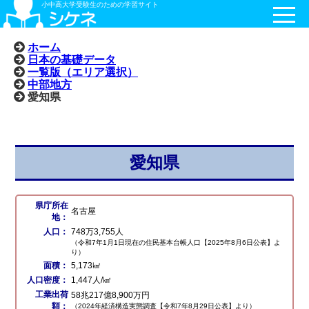
小中高大学受験生のための学習サイト
ホーム
日本の基礎データ
一覧版（エリア選択）
中部地方
愛知県
愛知県
県庁所在
名古屋
地：
人口：
748万3,755人
（令和7年1月1日現在の住民基本台帳人口【2025年8月6日公表】よ
り）
面積：
5,173㎢
人口密度：
1,447人/㎢
工業出荷
58兆217億8,900万円
額：
（2024年経済構造実態調査【令和7年8月29日公表】より）