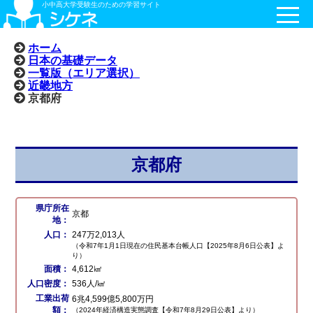
小中高大学受験生のための学習サイト
ホーム
日本の基礎データ
一覧版（エリア選択）
近畿地方
京都府
京都府
県庁所在
京都
地：
人口：
247万2,013人
（令和7年1月1日現在の住民基本台帳人口【2025年8月6日公表】よ
り）
面積：
4,612㎢
人口密度：
536人/㎢
工業出荷
6兆4,599億5,800万円
額：
（2024年経済構造実態調査【令和7年8月29日公表】より）