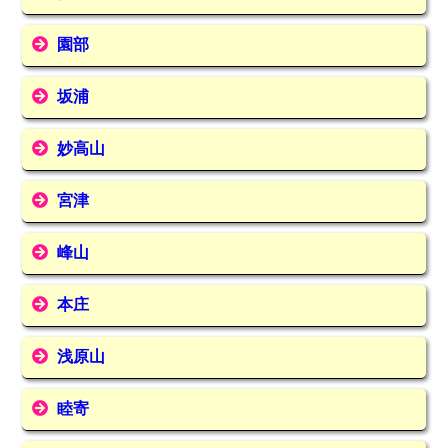
園部
坂浦
妙高山
宮津
峰山
本庄
浅原山
睦寄