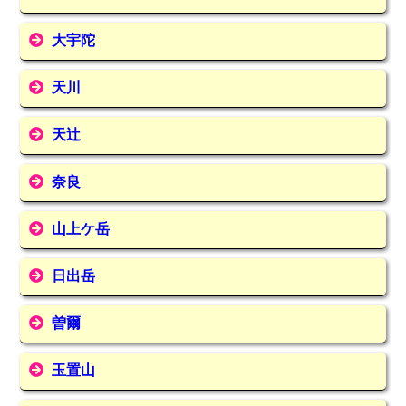
大宇陀
天川
天辻
奈良
山上ケ岳
日出岳
曽爾
玉置山