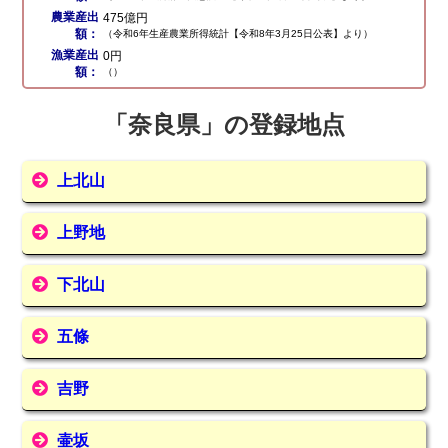
農業産出
475億円
額：
（令和6年生産農業所得統計【令和8年3月25日公表】より）
漁業産出
0円
額：
（）
「奈良県」の登録地点
上北山
上野地
下北山
五條
吉野
壷坂