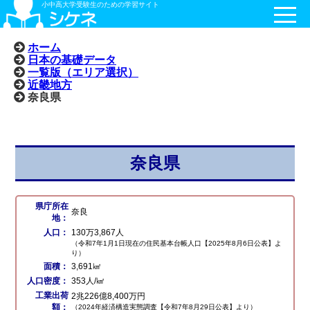
小中高大学受験生のための学習サイト
ホーム
日本の基礎データ
一覧版（エリア選択）
近畿地方
奈良県
奈良県
県庁所在
奈良
地：
人口：
130万3,867人
（令和7年1月1日現在の住民基本台帳人口【2025年8月6日公表】よ
り）
面積：
3,691㎢
人口密度：
353人/㎢
工業出荷
2兆226億8,400万円
額：
（2024年経済構造実態調査【令和7年8月29日公表】より）