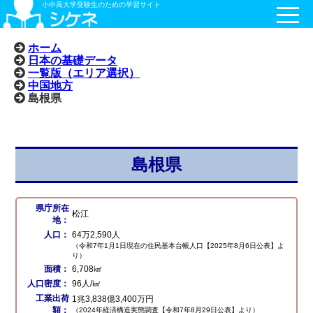
小中高大学受験生のための学習サイト
ホーム
日本の基礎データ
一覧版（エリア選択）
中国地方
島根県
島根県
県庁所在
松江
地：
人口：
64万2,590人
（令和7年1月1日現在の住民基本台帳人口【2025年8月6日公表】よ
り）
面積：
6,708㎢
人口密度：
96人/㎢
工業出荷
1兆3,838億3,400万円
額：
（2024年経済構造実態調査【令和7年8月29日公表】より）