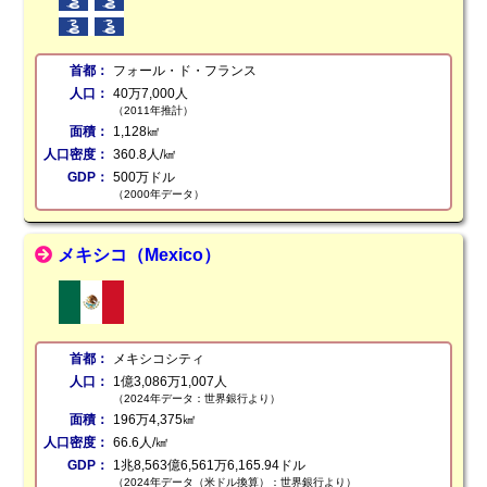
首都：
フォール・ド・フランス
人口：
40万7,000人
（2011年推計）
面積：
1,128㎢
人口密度：
360.8人/㎢
GDP：
500万ドル
（2000年データ）
メキシコ（Mexico）
首都：
メキシコシティ
人口：
1億3,086万1,007人
（2024年データ：世界銀行より）
面積：
196万4,375㎢
人口密度：
66.6人/㎢
GDP：
1兆8,563億6,561万6,165.94ドル
（2024年データ（米ドル換算）：世界銀行より）