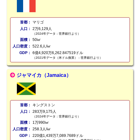
首都：
マリゴ
人口：
2万6,129人
（2024年データ：世界銀行より）
面積：
50㎢
人口密度：
522.6人/㎢
GDP：
6億4,920万6,262.847519ドル
（2021年データ（米ドル換算）：世界銀行より）
ジャマイカ（Jamaica）
首都：
キングストン
人口：
283万9,175人
（2024年データ：世界銀行より）
面積：
1万990㎢
人口密度：
258.3人/㎢
GDP：
220億1,439万7,089.7689ドル