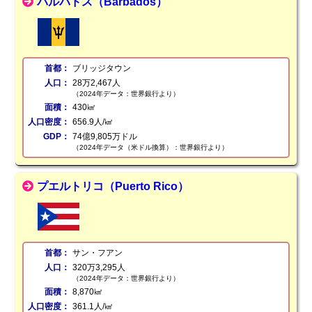
バルバドス（Barbados）
首都：
ブリッジタウン
人口：
28万2,467人
（2024年データ：世界銀行より）
面積：
430㎢
人口密度：
656.9人/㎢
GDP：
74億9,805万ドル
（2024年データ（米ドル換算）：世界銀行より）
プエルトリコ（Puerto Rico）
首都：
サン・フアン
人口：
320万3,295人
（2024年データ：世界銀行より）
面積：
8,870㎢
人口密度：
361.1人/㎢