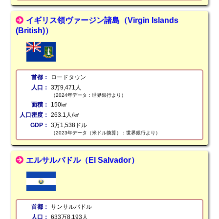
イギリス領ヴァージン諸島（Virgin Islands
(British)）
首都：
ロードタウン
人口：
3万9,471人
（2024年データ：世界銀行より）
面積：
150㎢
人口密度：
263.1人/㎢
GDP：
3万1,538ドル
（2023年データ（米ドル換算）：世界銀行より）
エルサルバドル（El Salvador）
首都：
サンサルバドル
人口：
633万8,193人