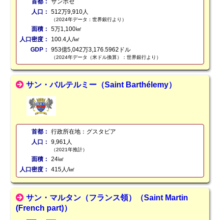
首都：
サンホセ
人口：
512万9,910人
（2024年データ：世界銀行より）
面積：
5万1,100㎢
人口密度：
100.4人/㎢
GDP：
953億5,042万3,176.5962ドル
（2024年データ（米ドル換算）：世界銀行より）
サン・バルテルミー（Saint Barthélemy）
首都：
行政所在地：グスタビア
人口：
9,961人
（2021年推計）
面積：
24㎢
人口密度：
415人/㎢
サン・マルタン（フランス領）（Saint Martin
(French part)）