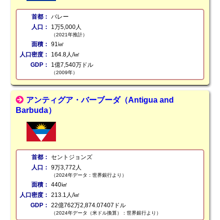
首都：
バレー
人口：
1万5,000人
（2021年推計）
面積：
91㎢
人口密度：
164.8人/㎢
GDP：
1億7,540万ドル
（2009年）
アンティグア・バーブーダ（Antigua and
Barbuda）
首都：
セントジョンズ
人口：
9万3,772人
（2024年データ：世界銀行より）
面積：
440㎢
人口密度：
213.1人/㎢
GDP：
22億762万2,874.07407ドル
（2024年データ（米ドル換算）：世界銀行より）