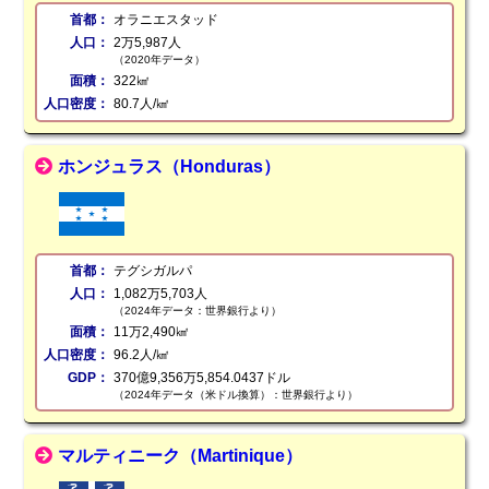
首都：
オラニエスタッド
人口：
2万5,987人
（2020年データ）
面積：
322㎢
人口密度：
80.7人/㎢
ホンジュラス（Honduras）
首都：
テグシガルパ
人口：
1,082万5,703人
（2024年データ：世界銀行より）
面積：
11万2,490㎢
人口密度：
96.2人/㎢
GDP：
370億9,356万5,854.0437ドル
（2024年データ（米ドル換算）：世界銀行より）
マルティニーク（Martinique）