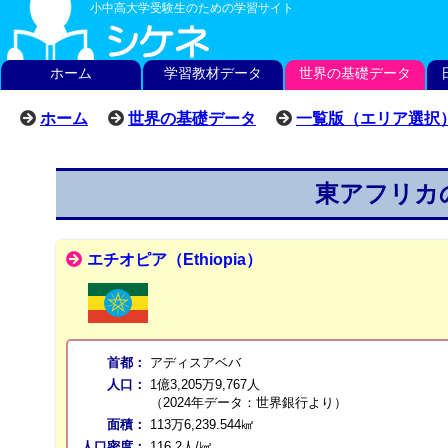
小中高大学受験生のための学習サイト
ホーム
学習教材データ
世界の基礎データ
ホーム
世界の基礎データ
一覧版（エリア選択
東アフリカ
エチオピア（Ethiopia）
首都：
アディスアベバ
人口：
1億3,205万9,767人
（2024年データ：世界銀行より）
面積：
113万6,239.544㎢
人口密度：
116.2人/㎢