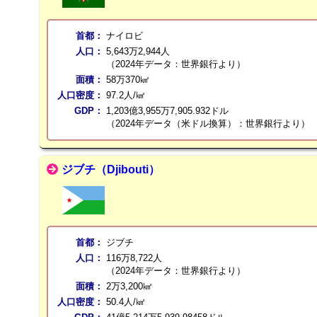
首都：
ナイロビ
人口：
5,643万2,944人
（2024年データ：世界銀行より）
面積：
58万370㎢
人口密度：
97.2人/㎢
GDP：
1,203億3,955万7,905.932ドル
（2024年データ（米ドル換算）：世界銀行より）
ジブチ（Djibouti）
首都：
ジブチ
人口：
116万8,722人
（2024年データ：世界銀行より）
面積：
2万3,200㎢
人口密度：
50.4人/㎢