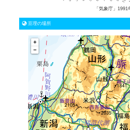
「気象庁」1991
亘理の場所
+
−