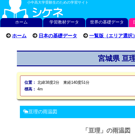
小中高大学受験生のための学習サイト
ホーム
学習教材データ
世界の基礎データ
ホーム
日本の基礎データ
一覧版（エリア選択
宮城県 亘
位置：
北緯38度2分 東経140度51分
標高：
4m
亘理の雨温図