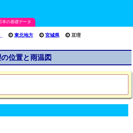
日本の基礎データ
）
東北地方
宮城県
亘理
理の位置と雨温図