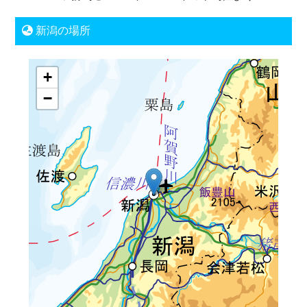
新潟の場所
+
−