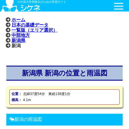
小中高大学受験生のための学習サイト
ホーム
日本の基礎データ
一覧版（エリア選択）
中部地方
新潟県
新潟
新潟県 新潟の位置と雨温図
位置：
北緯37度54分 東経139度1分
標高：
4.1m
新潟の雨温図