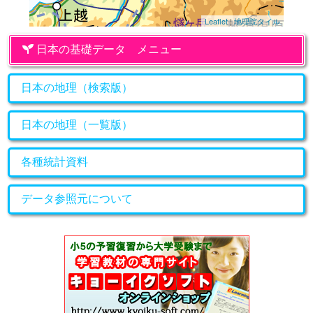
Leaflet
|
地理院タイル
日本の基礎データ メニュー
日本の地理（検索版）
日本の地理（一覧版）
各種統計資料
データ参照元について