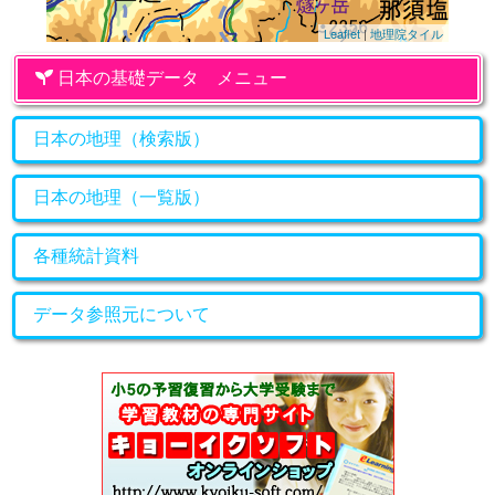
Leaflet
|
地理院タイル
日本の基礎データ メニュー
日本の地理（検索版）
日本の地理（一覧版）
各種統計資料
データ参照元について