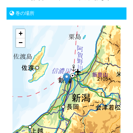
巻の場所
+
−