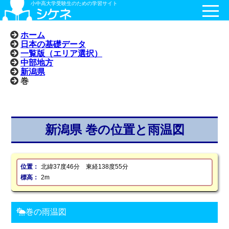
小中高大学受験生のための学習サイト
ホーム
日本の基礎データ
一覧版（エリア選択）
中部地方
新潟県
巻
新潟県 巻の位置と雨温図
位置：
北緯37度46分 東経138度55分
標高：
2m
巻の雨温図